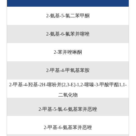
2-氨基-5-氯二苯甲酮
2-氨基-6-氟苯并噻唑
2-苯并唑啉酮
2-甲基-4-甲氧基苯胺
2-甲基-4-羟基-2H-噻吩并[2,3-E]-1,2-噻嗪-3-甲酸甲酯1,1-
二氧化物
2-甲基-5-氯-6-氨基苯并恶唑
2-甲基-6-氨基苯并恶唑