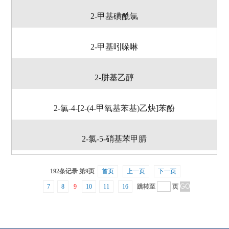
2-甲基磺酰氯
2-甲基吲哚啉
2-肼基乙醇
2-氯-4-[2-(4-甲氧基苯基)乙炔]苯酚
2-氯-5-硝基苯甲腈
192条记录 第9页
首页
上一页
下一页
7
8
9
10
11
16
跳转至
页