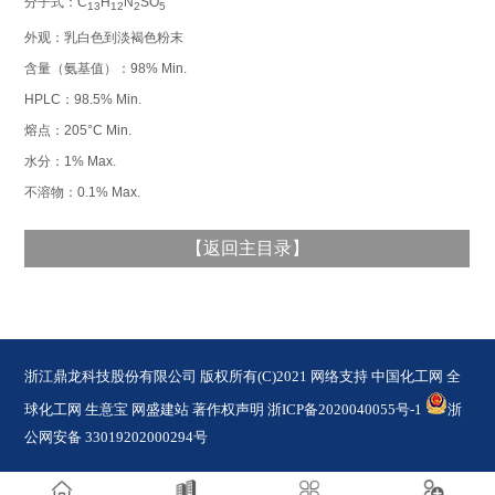
分子式：C
H
N
SO
13
12
2
5
外观：乳白色到淡褐色粉末
含量（氨基值）：98% Min.
HPLC：98.5% Min.
熔点：205°C Min.
水分：1% Max.
不溶物：0.1% Max.
【
返回主目录
】
浙江鼎龙科技股份有限公司
版权所有(C)2021 网络支持
中国化工网
全
球化工网
生意宝
网盛建站
著作权声明
浙ICP备2020040055号-1
浙
公网安备 33019202000294号