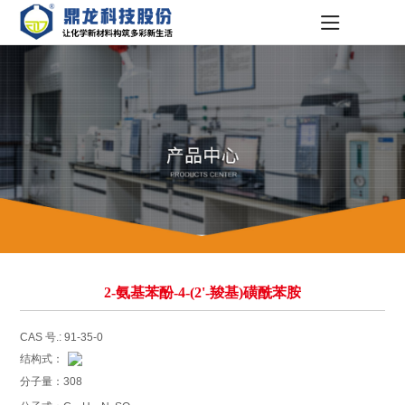
2-氨基苯酚-4-(2'-羧基)磺酰苯胺
CAS 号.: 91-35-0
结构式：
分子量：308